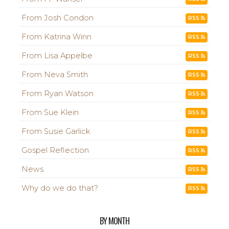
From Josh Condon
RSS
From Katrina Winn
RSS
From Lisa Appelbe
RSS
From Neva Smith
RSS
From Ryan Watson
RSS
From Sue Klein
RSS
From Susie Garlick
RSS
Gospel Reflection
RSS
News
RSS
Why do we do that?
RSS
BY MONTH