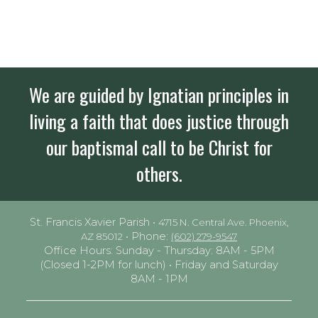
We are guided by Ignatian principles in
living a faith that does justice through
our baptismal call to be Christ for
others.
St. Francis Xavier Parish •
4715 N. Central Ave. Phoenix,
• Phone:
AZ 85012
(602) 279-9547
Office Hours: Sunday - Thursday: 8AM - 5PM
(Closed 1-2PM for lunch) • Friday and Saturday
8AM - 1PM