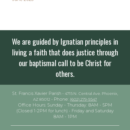
We are guided by Ignatian principles in
living a faith that does justice through
our baptismal call to be Christ for
others.
St. Francis Xavier Parish •
4715 N. Central Ave. Phoenix,
• Phone:
AZ 85012
(602) 279-9547
Office Hours: Sunday - Thursday: 8AM - 5PM
(Closed 1-2PM for lunch) • Friday and Saturday
8AM - 1PM