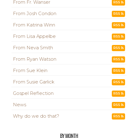
From Fr. Wanser
RSS
From Josh Condon
RSS
From Katrina Winn
RSS
From Lisa Appelbe
RSS
From Neva Smith
RSS
From Ryan Watson
RSS
From Sue Klein
RSS
From Susie Garlick
RSS
Gospel Reflection
RSS
News
RSS
Why do we do that?
RSS
BY MONTH