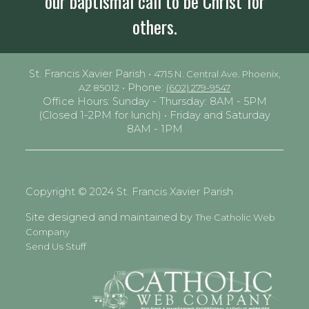
our baptismal call to be Christ for
others.
St. Francis Xavier Parish •
4715 N. Central Ave. Phoenix,
• Phone:
AZ 85012
(602) 279-9547
Office Hours: Sunday - Thursday: 8AM - 5PM
(Closed 1-2PM for lunch) • Friday and Saturday
8AM - 1PM
Copyright © 2024 St. Francis Xavier Parish
Site designed and maintained by
The Catholic Web
Company
Send Us Stuff