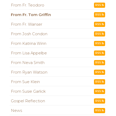
From Fr. Teodoro
RSS
From Fr. Tom Griffin
RSS
From Fr. Wanser
RSS
From Josh Condon
RSS
From Katrina Winn
RSS
From Lisa Appelbe
RSS
From Neva Smith
RSS
From Ryan Watson
RSS
From Sue Klein
RSS
From Susie Garlick
RSS
Gospel Reflection
RSS
News
RSS