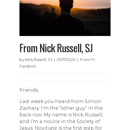
From Nick Russell, SJ
by Nick Russell, SJ | 05/17/2020 | From Fr.
Fambrini
Friends,
Last week you heard from Simon
Zachary. I’m the “other guy” in the
back row. My name is Nick Russell,
and I’m a novice in the Society of
Jesus. Novitiate is the first step for