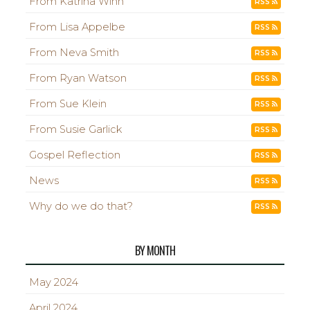
From Katrina Winn
RSS
From Lisa Appelbe
RSS
From Neva Smith
RSS
From Ryan Watson
RSS
From Sue Klein
RSS
From Susie Garlick
RSS
Gospel Reflection
RSS
News
RSS
Why do we do that?
RSS
BY MONTH
May 2024
April 2024