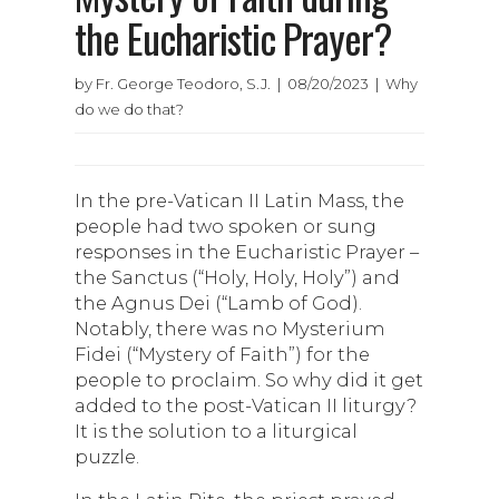
the Eucharistic Prayer?
by Fr. George Teodoro, S.J. | 08/20/2023 | Why
do we do that?
In the pre-Vatican II Latin Mass, the
people had two spoken or sung
responses in the Eucharistic Prayer –
the Sanctus (“Holy, Holy, Holy”) and
the Agnus Dei (“Lamb of God).
Notably, there was no Mysterium
Fidei (“Mystery of Faith”) for the
people to proclaim. So why did it get
added to the post-Vatican II liturgy?
It is the solution to a liturgical
puzzle.