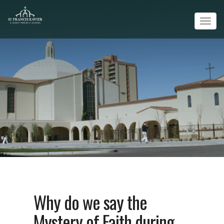
Tog
navi
Why do we say the
Mystery of Faith during