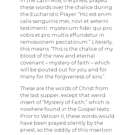
In the Latin Rite, the priest prayed
these words over the chalice during
the Eucharistic Prayer: “Hic est enim
calix sanguinis mei, novi et aeterni
testimenti: mysterium fidei: qui pro
vobis et pro multis effundetur in
remissionem peccatorum.” Literally,
this means: “This is the chalice of my
blood of the new and eternal
covenant – mystery of faith – which
will be pouted out for you and for
many for the forgiveness of sins.”
These are the words of Christ from
the last supper, except that weird
insert of “Mystery of Faith,” which is
nowhere found in the Gospel texts.
Prior to Vatican II, these words would
have been prayed silently by the
priest, so the oddity of this insertion